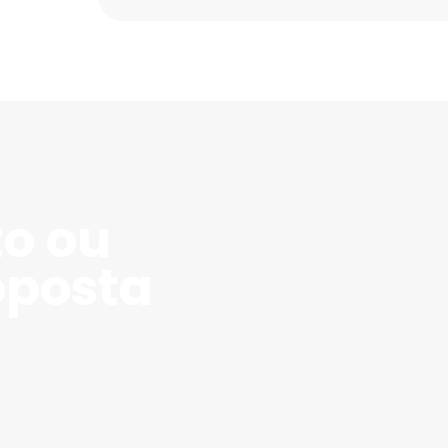
to ou
oposta